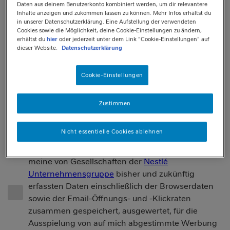
Daten aus deinem Benutzerkonto kombiniert werden, um dir relevantere
Inhalte anzeigen und zukommen lassen zu können. Mehr Infos erhältst du
in unserer Datenschutzerklärung. Eine Aufstellung der verwendeten
E-Mail-Adresse
Cookies sowie die Möglichkeit, deine Cookie-Einstellungen zu ändern,
erhältst du
hier
oder jederzeit unter dem Link "Cookie-Einstellungen" auf
dieser Website.
Datenschutzerklärung
Cookie-Einstellungen
E-Mail-Adresse wiederholen
Zustimmen
Nicht essentielle Cookies ablehnen
Bitte verwendet meine Daten für diesen
Newsletter. Ich bin damit einverstanden, dass
meine von Gesellschaften der
Nestlé
Unternehmensgruppe
bisher und zukünftig
erfassten Daten einschließlich der Browserdaten
sowie der Email-Öffnungs- und -Klickraten
zusammen gespeichert, ausgewertet, für die
Ausspielung von auf mich abgestimmte Werbung