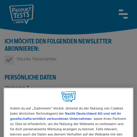
Direkt
zum
MAI
≡
Inhalt
NAVI
ICH MÖCHTE DEN FOLGENDEN NEWSLETTER
ABONNIEREN:
Nestle Newsletter
PERSÖNLICHE DATEN
Vorname
Indem du auf „Zustimmen“ klickst, stimmst du der Nutzung von Cookies
(oder ähnlichen Technologien) der
Nestlé Deutschland AG und mit ihr
gesellschaftsrechtlich verbundenen Unternehmen
sowie ihren Partnern
Nachname
zu. Dies ist erforderlich, um die Nutzung der Webseite zu verbessern und
für dich personalisierte Werbung anzeigen zu können. Falls relevant,
können auch die Daten aus deinem Verhalten auf der Webseite mit den