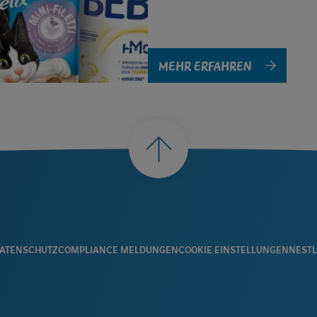
MEHR ERFAHREN
nach
oben
R
ATENSCHUTZ
COMPLIANCE MELDUNGEN
COOKIE EINSTELLUNGEN
NESTL