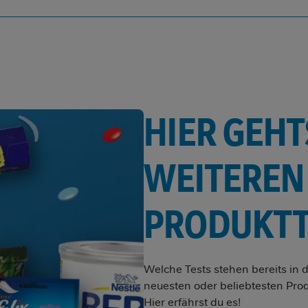
HIER GEHT
WEITEREN
PRODUKTT
Welche Tests stehen bereits in 
neuesten oder beliebtesten Pro
Hier erfährst du es!