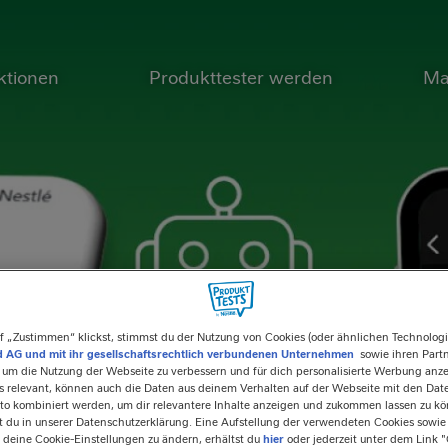
ktionen
Produkttester werden
Ma
TION
f „Zustimmen“ klickst, stimmst du der Nutzung von Cookies (oder ähnlichen Technolog
 AG und mit ihr gesellschaftsrechtlich verbundenen Unternehmen
sowie ihren Partne
, um die Nutzung der Webseite zu verbessern und für dich personalisierte Werbung anz
ls relevant, können auch die Daten aus deinem Verhalten auf der Webseite mit den Da
to kombiniert werden, um dir relevantere Inhalte anzeigen und zukommen lassen zu k
st du in unserer Datenschutzerklärung. Eine Aufstellung der verwendeten Cookies sowie
 deine Cookie-Einstellungen zu ändern, erhältst du
hier
oder jederzeit unter dem Link "