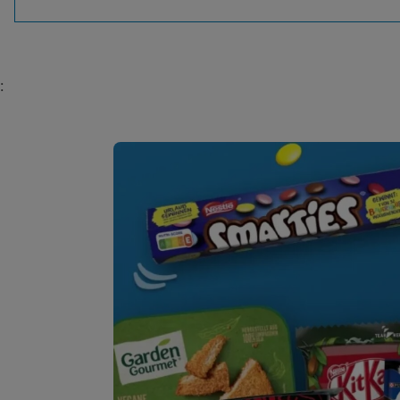
D
:
E
N