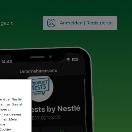
gazin
Anmelden | Registrieren
ien) der
Nestlé
rn zu. Dies ist
eigen zu
ten aus deinem
önnen. Mehr
 die
Cookie-