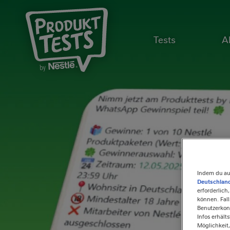
Direkt
zum
Inhalt
Tests
A
MAIN
NAVIGA
Indem du au
Deutschland
erforderlich
können. Fal
Benutzerkon
Infos erhält
Möglichkeit,