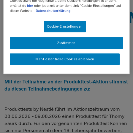
Cookies sowie die Möglichkeit, deine Cookie-Einstellungen zu ändern,
erhältst du
hier
oder jederzeit unter dem Link "Cookie-Einstellungen" auf
TEILNAHMEBEDINGU
dieser Website.
Datenschutzerklärung
Cookie-Einstellungen
THOMY SAURK
Zustimmen
PRODUKTTEST
Nicht essentielle Cookies ablehnen
Mit der Teilnahme an der Produkttest-Aktion stimmst
du diesen Teilnahmebedingungen zu:
Produkttests by Nestlé führt im Aktionszeitraum vom
08.06.2026 - 09.08.2026 einen Produkttest für Thomy
Saurk durch. Für den vorgenannten Produkttest können
sich nur Personen ab dem 18. Lebensjahr bewerben,