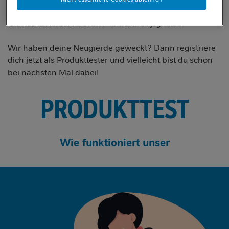
haben ihre schönsten FELIX® Naturally Delicious
Moment ihrer Katz mit der Community geteilt.
Wir haben deine Neugierde geweckt? Dann registriere
dich jetzt als Produkttester und vielleicht bist du schon
bei nächsten Mal dabei!
PRODUKTTEST
Wie funktioniert unser