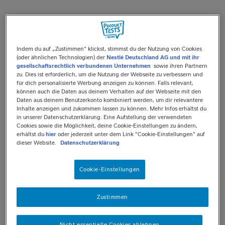
FELIX®
KATZENFUTTER
Indem du auf „Zustimmen“ klickst, stimmst du der Nutzung von Cookies
(oder ähnlichen Technologien) der
Nestlé Deutschland AG und mit ihr
gesellschaftsrechtlich verbundenen Unternehmen
sowie ihren Partnern
zu. Dies ist erforderlich, um die Nutzung der Webseite zu verbessern und
TEST: NATURALLY
für dich personalisierte Werbung anzeigen zu können. Falls relevant,
können auch die Daten aus deinem Verhalten auf der Webseite mit den
Daten aus deinem Benutzerkonto kombiniert werden, um dir relevantere
DELICIOUS
Inhalte anzeigen und zukommen lassen zu können. Mehr Infos erhältst du
in unserer Datenschutzerklärung. Eine Aufstellung der verwendeten
Cookies sowie die Möglichkeit, deine Cookie-Einstellungen zu ändern,
erhältst du
hier
oder jederzeit unter dem Link "Cookie-Einstellungen" auf
dieser Website.
Datenschutzerklärung
1.000 Katzenbesitzer:innen
hatten die Chance, das
natürlich unwiderstehliche FELIX® Naturally Delicious
Cookie-Einstellungen
gratis zu testen!
Zustimmen
Erfahre jetzt wie unsere Produkte bei den tierischen
Testern ankam und wer das Schnäüuzchen vorne hatte
bei unserer Instagram Challenge: Die Teilnehmer.innen
Nicht essentielle Cookies ablehnen