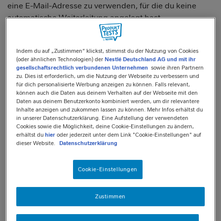
eine E-Mail-Adresse zu verwenden, für die du keine
automatische Weiterleitung angelegt hast.
Wir möchten dich bitten, uns zu bestätigen, dass du am
freiwilligen Produkttest teilnehmen möchtest.
Indem du auf „Zustimmen“ klickst, stimmst du der Nutzung von Cookies
(oder ähnlichen Technologien) der
Nestlé Deutschland AG und mit ihr
gesellschaftsrechtlich verbundenen Unternehmen
sowie ihren Partnern
Weitere Informationen zu den Produkttests findest du
zu. Dies ist erforderlich, um die Nutzung der Webseite zu verbessern und
hier
für dich personalisierte Werbung anzeigen zu können. Falls relevant,
können auch die Daten aus deinem Verhalten auf der Webseite mit den
Daten aus deinem Benutzerkonto kombiniert werden, um dir relevantere
ZUGANGSDATEN
Inhalte anzeigen und zukommen lassen zu können. Mehr Infos erhältst du
in unserer Datenschutzerklärung. Eine Aufstellung der verwendeten
Cookies sowie die Möglichkeit, deine Cookie-Einstellungen zu ändern,
E-Mail-Adresse
erhältst du
hier
oder jederzeit unter dem Link "Cookie-Einstellungen" auf
dieser Website.
Datenschutzerklärung
Cookie-Einstellungen
Passwort
Zustimmen