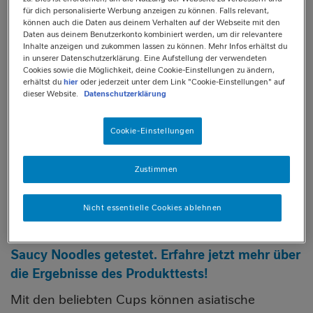
für dich personalisierte Werbung anzeigen zu können. Falls relevant,
können auch die Daten aus deinem Verhalten auf der Webseite mit den
BELIEBTE MAGGI
Daten aus deinem Benutzerkonto kombiniert werden, um dir relevantere
Inhalte anzeigen und zukommen lassen zu können. Mehr Infos erhältst du
in unserer Datenschutzerklärung. Eine Aufstellung der verwendeten
MAGIC ASIA NOODLE
Cookies sowie die Möglichkeit, deine Cookie-Einstellungen zu ändern,
erhältst du
hier
oder jederzeit unter dem Link "Cookie-Einstellungen" auf
dieser Website.
Datenschutzerklärung
CUP SORTEN
Cookie-Einstellungen
IM TEST
Zustimmen
Nicht essentielle Cookies ablehnen
1.500 Asia-Fans haben MAGGI Magic Asia
Saucy Noodles getestet. Erfahre jetzt mehr über
die Ergebnisse des Produkttests!
Mit den beliebten Cups können asiatische